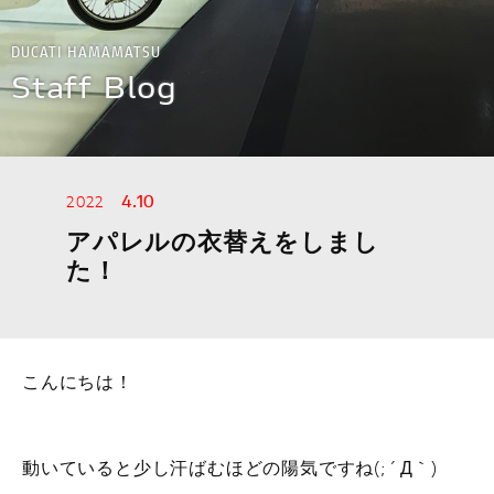
スタッフ紹介
DUCATI HAMAMATSU
Staff Blog
イベント
アパレル
4.10
2022
MOTOGP
アパレルの衣替えをしまし
た！
WSBK
アクセサリー
こんにちは！
デスモプラン
動いていると少し汗ばむほどの陽気ですね(;´Д｀)