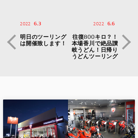
6.3
6.6
2022
2022
明日のツーリング
往復800キロ？！
は開催致します！
本場香川で絶品讃
岐うどん！日帰り
うどんツーリング