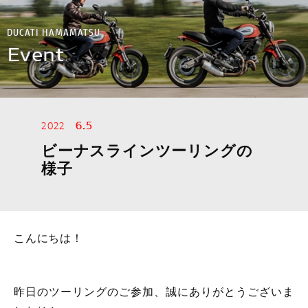
スタッフ紹介
DUCATI HAMAMATSU
Event
イベント
アパレル
6.5
2022
MOTOGP
ビーナスラインツーリングの
様子
WSBK
アクセサリー
こんにちは！
デスモプラン
昨日のツーリングのご参加、誠にありがとうございま