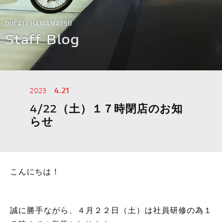
スタッフ紹介
DUCATI HAMAMATSU
Staff Blog
イベント
アパレル
4.21
2023
MOTOGP
4/22（土）１７時閉店のお知
らせ
WSBK
アクセサリー
こんにちは！
デスモプラン
誠に勝手ながら、４月２２日（土）は社員研修の為１