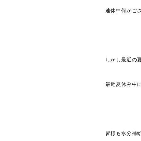
連休中何かご
しかし最近の
最近夏休み中
皆様も水分補