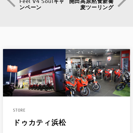
Feel V4 Soulキャ
開田高原黙食新蕎
ンペーン
麦ツーリング
STORE
ドゥカティ浜松