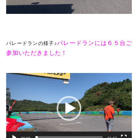
パレードランには６５台ご
パレードランの様子♪
参加いただきました！
動
画
プ
レ
ー
ヤ
ー
00:00
01:42