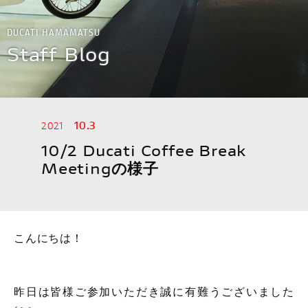
スタッフ紹介
DUCATI HAMAMATSU
Staff Blog
イベント
アパレル
10.3
2021
MOTOGP
10/2 Ducati Coffee Break
Meetingの様子
WSBK
アクセサリー
こんにちは！
デスモプラン
昨日は皆様ご参加いただき誠に有難うございました